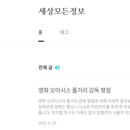
본문 바로가기
세상모든정보
홈
태그
전체 글
45
영화 오아시스 줄거리 감독 평점
영화 오아시스의 줄거리 감독 평점에 대해 자세히 알아
살펴보면 영화는 뺑소니 사고로 어린아이를 죽게 한 죄로
룹니다. 의지할 친구도 가족도 없이 방황하다 서울의 작
마비 여성 공주(문소리 분)를 만납니다. 신체적 능력과
2023. 4. 10.
공주는 깊은 유대감을 형성하며 열정적이고 파격적인 관
공주 가족의 반대에 직면하면서 관계의 어려움을 헤쳐나갑