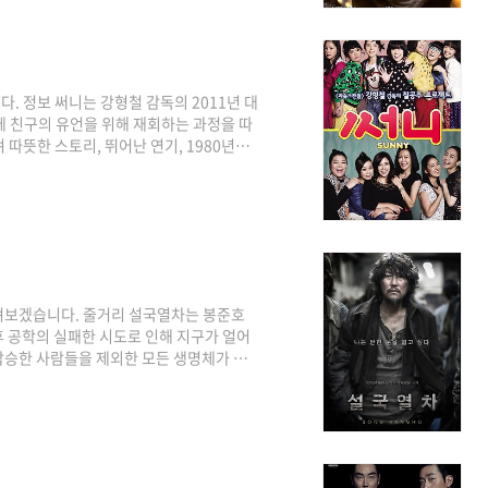
 자극하는 탐구입니다. 또한 개인과 사회 간
. 정보 써니는 강형철 감독의 2011년 대
에 친구의 유언을 위해 재회하는 과정을 따
따뜻한 스토리, 뛰어난 연기, 1980년대
 7명의 주인공이 고등학생인 1980년대로
 서로 다른 사회적 배경을 가진 소녀들이
한 명인 임나미가 갑자기 이사를 가게 되면
을 받고 몇 개월밖에 살지 못합니다. 그녀는
펴보겠습니다. 줄거리 설국열차는 봉준호
기후 공학의 실패한 시도로 인해 지구가 얼어
탑승한 사람들을 제외한 모든 생명체가 죽
대한 반란을 주도하는 기차 승객 커티스(크
적 계층으로 나뉘는데, 기차의 앞에는 부유
하고 억압받는 사람들이 살고 있습니다. 커티
된 아버지 형상 길리엄(John Hurt)을 포