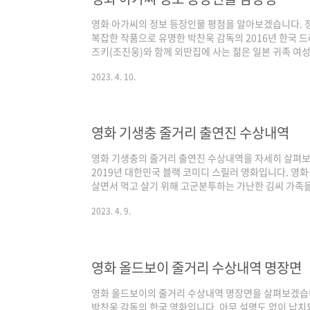
영화 아가씨의 정보 등장인물 평점을 알아보겠습니다. 
복잡한 작품으로 유명한 박찬욱 감독의 2016년 한국 
즈키(조진웅)와 함께 외딴집에 사는 젊은 일본 귀족 여성
된 김태리)가 등장합니다. 이 영화는 일제강점기인 19
2023. 4. 10.
의 권력, 젠더, 섹슈얼리티를 주제로 다룹니다. 이야기
녀가 처음에 보였던 희생자가 아니며 그녀와 숙희와의 
분명해집니다. 영화의 줄거리는 세 부분으로 나뉘며 각
니다. 첫 번째 부분은 숙희의 시점에서 이야기되며 ..
영화 기생충 줄거리 출연진 수상내역
영화 기생충의 줄거리 출연진 수상내역을 자세히 살펴보
2019년 대한민국 블랙 코미디 스릴러 영화입니다. 영
살면서 먹고 살기 위해 고군분투하는 가난한 김씨 가족을
유한 박씨 가문의 딸을 가르치는 일을 제안받게 되면서 
2023. 4. 9.
족의 집에 하나씩 위장하여 잠입하여 자신의 삶을 개선할
생 기정은 숙련된 미술치료사로 위장해 박의 어린 아들 
기택은 가족의 운전사로 취직하고, 마침내 어머니 충숙
은 새로 얻은 부와 안락함을 즐기지만 집 아래 숨..
영화 올드보이 줄거리 수상내역 명장면
영화 올드보이의 줄거리 수상내역 명장면을 살펴보겠습니
박찬욱 감독의 한국 영화입니다. 아무 설명도 없이 납치