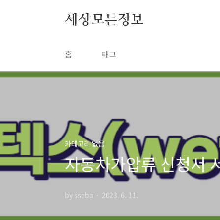
본문 바로가기
세상모든정보
홈
태그
카테고리 없음
자동차가압류 신청서 
by sseba
2023. 6. 11.