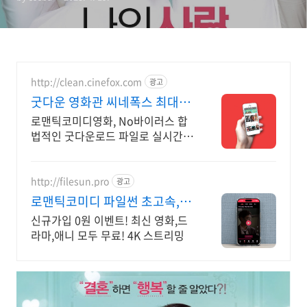
http://clean.cinefox.com
광고
굿다운 영화관 씨네폭스 최대3
만원+10%추가적립
로맨틱코미디영화, No바이러스 합
법적인 굿다운로드 파일로 실시간
스트리밍 다운로드
http://filesun.pro
광고
로맨틱코미디 파일썬 초고속,
4K 실시간 보기!
신규가입 0원 이벤트! 최신 영화,드
라마,애니 모두 무료! 4K 스트리밍