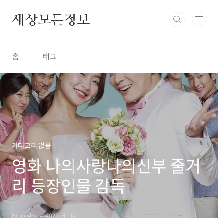
본문 바로가기
세상모든정보
홈
태그
카테고리 없음
영화 나의사랑나의신부 줄거
리 등장인물 감독
by sseba
2023. 4. 19.